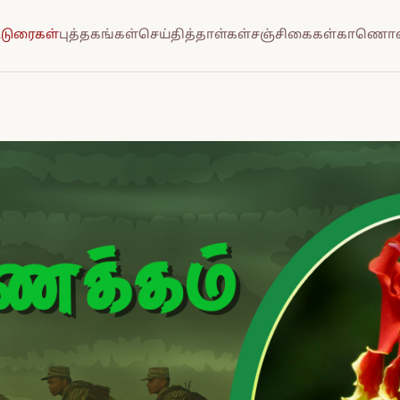
்டுரைகள்
புத்தகங்கள்
செய்தித்தாள்கள்
சஞ்சிகைகள்
காணொல