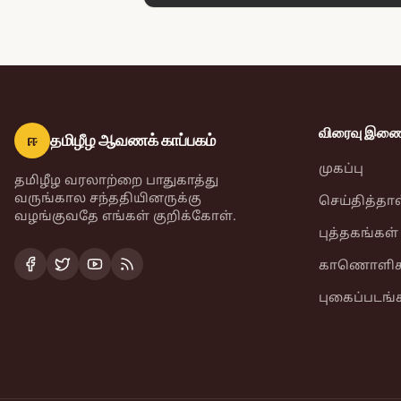
விரைவு இணைப
ஈ
தமிழீழ ஆவணக் காப்பகம்
முகப்பு
தமிழீழ வரலாற்றை பாதுகாத்து
வருங்கால சந்ததியினருக்கு
செய்தித்தா
வழங்குவதே எங்கள் குறிக்கோள்.
புத்தகங்கள்
காணொளிக
புகைப்படங்