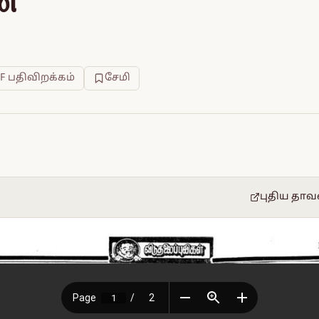
ன்
F பதிவிறக்கம்
சேமி
புதிய தாவ