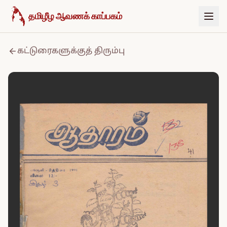
உள்ளடக்கத்திற்குச் செல்க
தமிழீழ ஆவணக் காப்பகம்
கட்டுரைகளுக்குத் திரும்பு