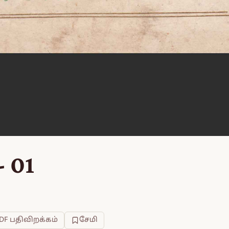
- 01
DF பதிவிறக்கம்
சேமி