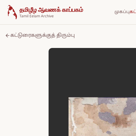
உள்ளடக்கத்திற்குச் செல்க
தமிழீழ ஆவணக் காப்பகம்
முகப்பு
கட
Tamil Eelam Archive
கட்டுரைகளுக்குத் திரும்பு