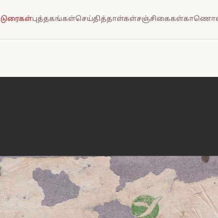
்டுரைகள்
புத்தகங்கள்
செய்தித்தாள்கள்
சஞ்சிகைகள்
காணொல