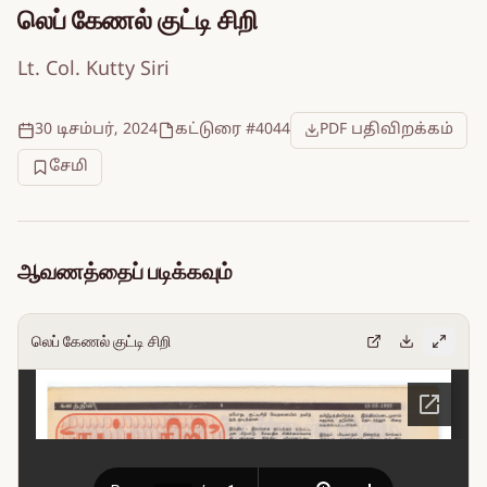
லெப் கேணல் குட்டி சிறி
Lt. Col. Kutty Siri
30 டிசம்பர், 2024
கட்டுரை #4044
PDF பதிவிறக்கம்
சேமி
ஆவணத்தைப் படிக்கவும்
லெப் கேணல் குட்டி சிறி