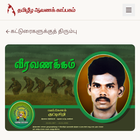
உள்ளடக்கத்திற்குச் செல்க
தமிழீழ ஆவணக் காப்பகம்
கட்டுரைகளுக்குத் திரும்பு