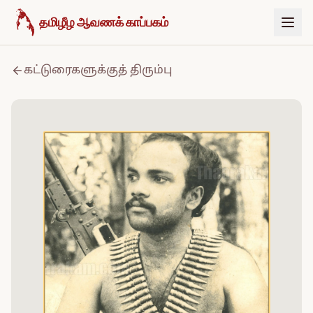
உள்ளடக்கத்திற்குச் செல்க
தமிழீழ ஆவணக் காப்பகம்
கட்டுரைகளுக்குத் திரும்பு