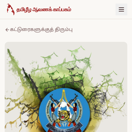
உள்ளடக்கத்திற்குச் செல்க
தமிழீழ ஆவணக் காப்பகம்
கட்டுரைகளுக்குத் திரும்பு