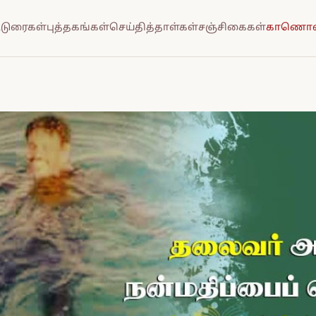
்டுரைகள்
புத்தகங்கள்
செய்தித்தாள்கள்
சஞ்சிகைகள்
காணொல