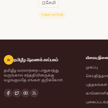
சேமி
war-archive
விரைவு இணைப
ஈ
தமிழீழ ஆவணக் காப்பகம்
முகப்பு
தமிழீழ வரலாற்றை பாதுகாத்து
வருங்கால சந்ததியினருக்கு
செய்தித்தா
வழங்குவதே எங்கள் குறிக்கோள்.
புத்தகங்கள்
காணொளிக
புகைப்படங்