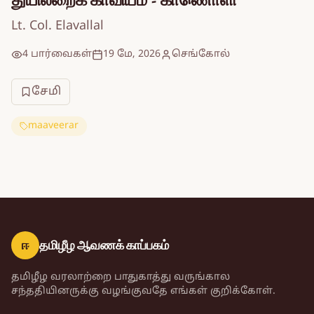
Lt. Col. Elavallal
4 பார்வைகள்
19 மே, 2026
செங்கோல்
சேமி
maaveerar
ஈ
தமிழீழ ஆவணக் காப்பகம்
தமிழீழ வரலாற்றை பாதுகாத்து வருங்கால
சந்ததியினருக்கு வழங்குவதே எங்கள் குறிக்கோள்.