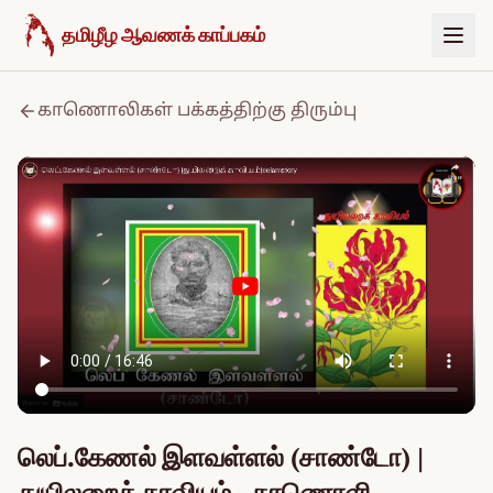
உள்ளடக்கத்திற்குச் செல்க
தமிழீழ ஆவணக் காப்பகம்
காணொலிகள் பக்கத்திற்கு திரும்பு
லெப்.கேணல் இளவள்ளல் (சாண்டோ) |
துயிலறைக் காவியம் - காணொளி