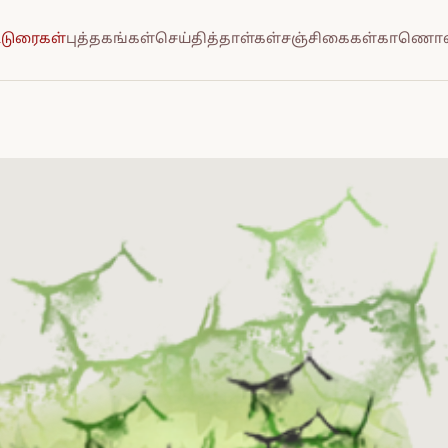
்டுரைகள்
புத்தகங்கள்
செய்தித்தாள்கள்
சஞ்சிகைகள்
காணொல