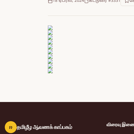
18 ஏப்ரல், 2024
கட்டுரை #3331
ச
விரைவு இணைப
ஈ
தமிழீழ ஆவணக் காப்பகம்