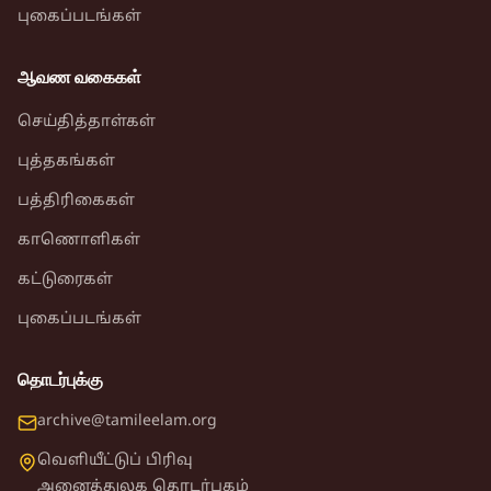
புகைப்படங்கள்
ஆவண வகைகள்
செய்தித்தாள்கள்
புத்தகங்கள்
பத்திரிகைகள்
காணொளிகள்
கட்டுரைகள்
புகைப்படங்கள்
தொடர்புக்கு
archive@tamileelam.org
வெளியீட்டுப் பிரிவு
அனைத்துலக தொடர்பகம்